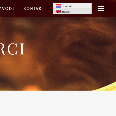
Hrvatski
ZVODI
KONTAKT
English
RCI