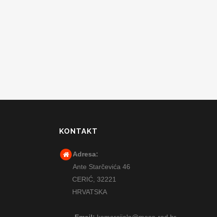
KONTAKT
Adresa:
Ante Starčevića 46
CERIĆ,
32221
HRVATSKA
Email:
komercijala@meso-rad.hr