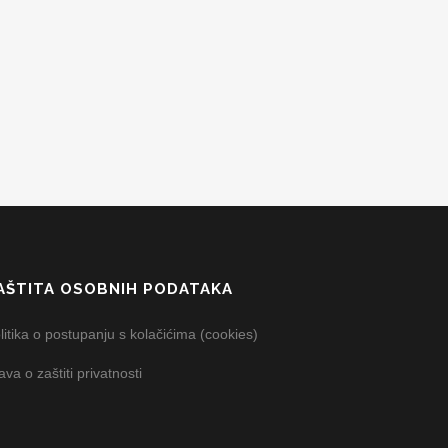
AŠTITA OSOBNIH PODATAKA
litika o postupanju s kolačićima (cookies)
java o zaštiti privatnosti