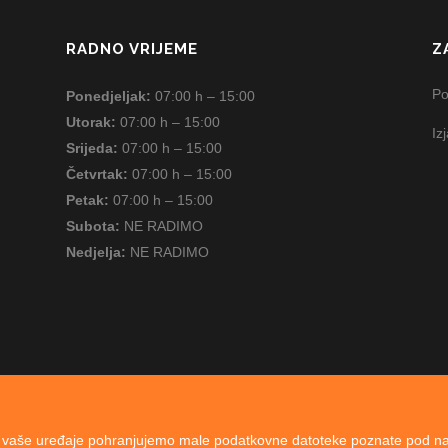
RADNO VRIJEME
Z
Po
Ponedjeljak:
07:00 h – 15:00
Utorak:
07:00 h – 15:00
Iz
Srijeda:
07:00 h – 15:00
Četvrtak:
07:00 h – 15:00
Petak:
07:00 h – 15:00
Subota:
NE RADIMO
Nedjelja:
NE RADIMO
Copyright © 2007-2024 by Mesorad / All Rights Reserved.
vaše uređaje pohranjujemo male podatkovne datoteke poznate pod nazivo