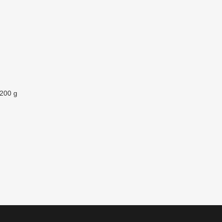
emo,
pr
jeva
pro
vno
s 
avo
raju
 200 g