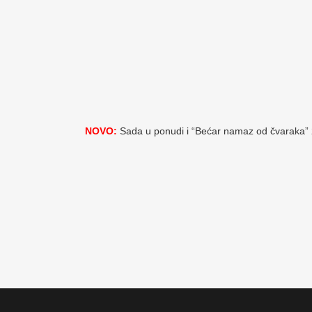
ne moraju jesti na klasičan način koji svi poznaj
nego i na jedan pomalo drugačiji, a koji podrazumi
prilog tipa namaza koji mažemo na kruh. Nara
pričamo o namazu od čvaraka koja predstavlja pr
zadovoljstvo za sve one koji se barem malo smat
gurmanima i ljubiteljima kontinentalne hrane.
NOVO:
Sada u ponudi i “Bećar namaz od čvaraka”