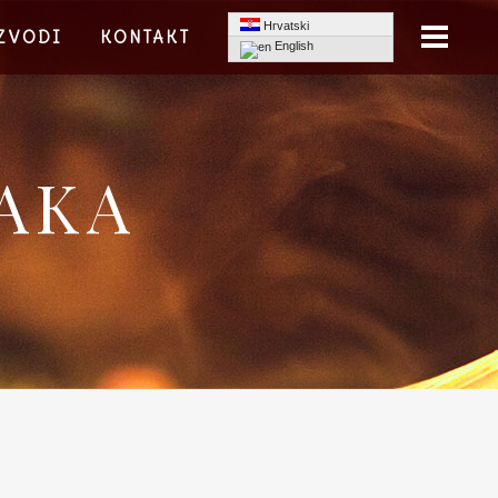
Hrvatski
ZVODI
KONTAKT
English
AKA