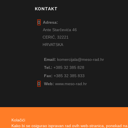
KONTAKT
Adresa:
Ante Starčevića 46
CERIĆ,
32221
HRVATSKA
Email:
komercijala@meso-rad.hr
Tel.:
+385 32 385 828
Fax:
+385 32 385 833
Web:
www.meso-rad.hr
Kolačići
Kako bi se osigurao ispravan rad ovih web-stranica, ponekad na 