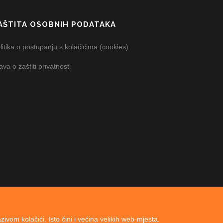
AŠTITA OSOBNIH PODATAKA
litika o postupanju s kolačićima (cookies)
java o zaštiti privatnosti
m kolačići. Isto čini i većina velikih web-mjesta.